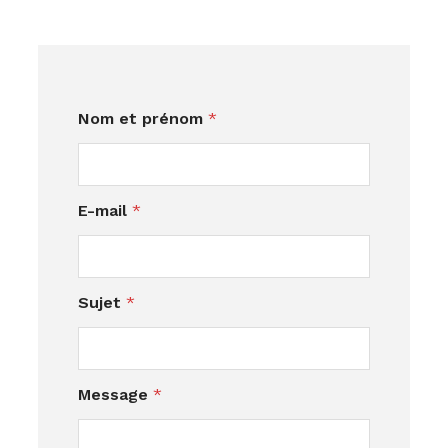
N
Nom et prénom
*
o
m
S
u
E-mail
*
j
e
t
N
o
Sujet
*
m
Message
*