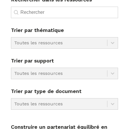
Rechercher dans les ressources
Rechercher dans les ressources
Trier par thématique
Trier par thématique
Trier par thématique
Trier par thématique
Trier par support
Trier par support
Trier par support
Trier par support
Trier par type de document
Trier par type de document
Trier par type de document
Trier par type de document
Construire un partenariat équilibré en