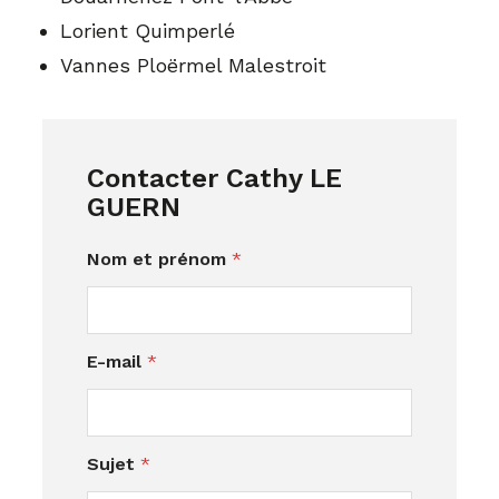
Lorient Quimperlé
Vannes Ploërmel Malestroit
Contacter Cathy LE
GUERN
Nom et prénom
*
*
E-mail
*
l
a
r
e
Sujet
*
s
s