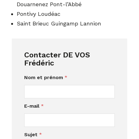
Douarnenez Pont-l’Abbé
Pontivy Loudéac
Saint Brieuc Guingamp Lannion
Contacter DE VOS
Frédéric
S
Nom et prénom
*
u
j
e
t
E-mail
*
e
t
*
Sujet
*