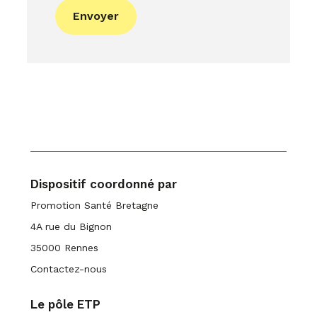
s
Envoyer
o
u
r
c
e
Dispositif coordonné par
Promotion Santé Bretagne
4A rue du Bignon
35000 Rennes
Contactez-nous
Le pôle ETP