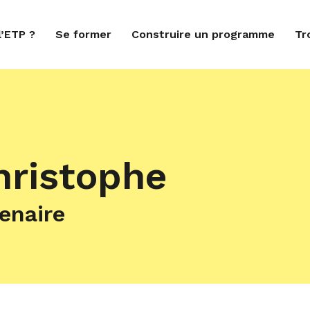
l’ETP ?
Se former
Construire un programme
Tr
ristophe
enaire