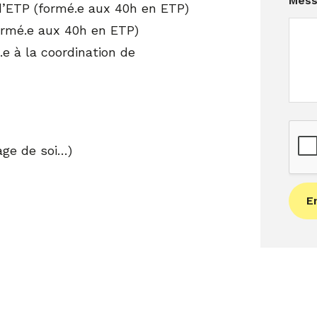
Mes
t
d’ETP (formé.e aux 40h en ETP)
l
rmé.e aux 40h en ETP)
a
e à la coordination de
ge de soi…)
E