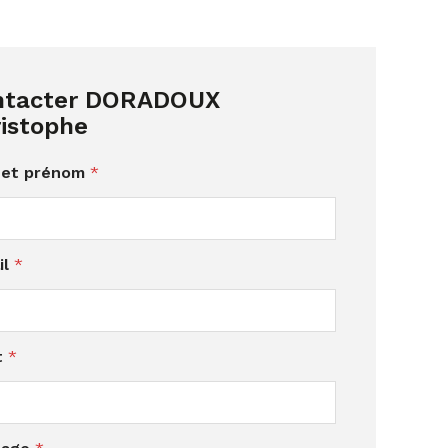
ntacter DORADOUX
istophe
et prénom
*
il
*
t
*