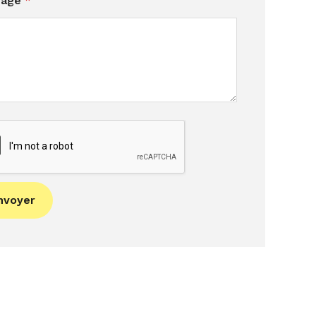
sage
*
nvoyer