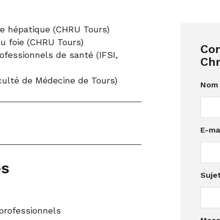
fe hépatique (CHRU Tours)
u foie (CHRU Tours)
Co
ofessionnels de santé (IFSI,
Chr
culté de Médecine de Tours)
Nom 
E-ma
es
*
Suje
S
u
j
professionnels
e