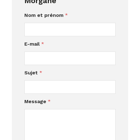
Morgane
Nom et prénom
*
E-mail
*
p
Sujet
*
e
r
s
o
Message
*
n
n
e
N
o
m
e