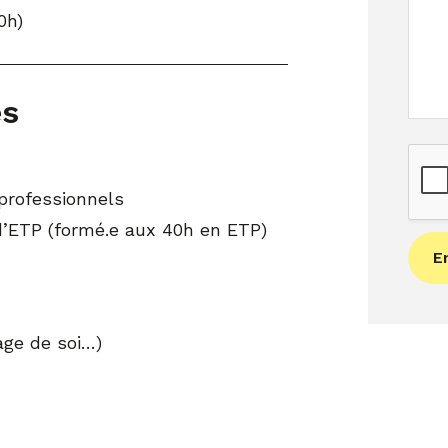
0h)
es
professionnels
d’ETP (formé.e aux 40h en ETP)
E
ge de soi…)