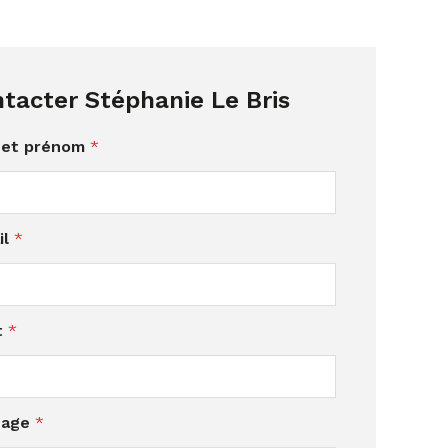
tacter Stéphanie Le Bris
et prénom
*
il
*
t
*
sage
*