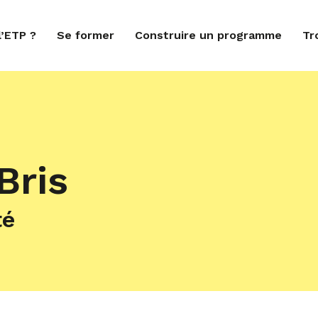
l’ETP ?
Se former
Construire un programme
Tr
Bris
té