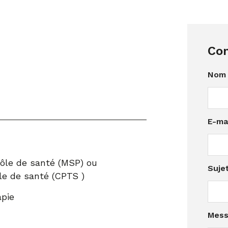
Con
r
Nom 
e
s
s
o
E-ma
u
r
c
e
*
pôle de santé (MSP) ou
Suje
E
le de santé (CPTS )
-
m
apie
a
i
Mes
l