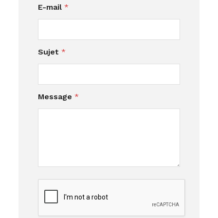
E-mail
*
Sujet
*
e
Message
*
t
*
*